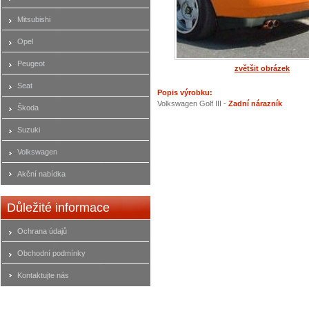
Mitsubishi
Opel
Peugeot
zvětšit obrázek
Seat
Popis výrobku:
Volkswagen Golf III -
Zadní nárazník
Škoda
Suzuki
Volkswagen
Akční nabídka
Důležité informace
Ochrana údajů
Obchodní podmínky
Kontaktujte nás