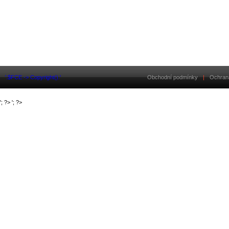
'.$FCE -> Copyright().'
Obchodní podmínky
|
Ochran
'; ?>
'; ?>