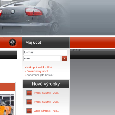
'; ?>
'; ?>
›
Nákupní košík - 0 kč
›
Založit nový účet
›
Zapomněli jste heslo?
Nové výrobky
Přední nárazník - Audi..
Přední nárazník - Audi..
Zadní nárazník - Audi..