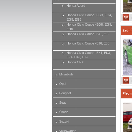
Honda Acord
Honda Civic Coupe -EG3, EG4,
EG5, EG6
Honda Civic Coupe -EG8, EG9,
EH8
Zadní
Honda Civic Coupe -EJ1, EJ2
Honda Civic Coupe -EJ6, EJ8
Honda Civic Coupe -EK1, EK3,
EK4, EK6, EJ9
Honda CRX
Mitsubishi
Opel
Peugeot
Předn
Seat
Škoda
Suzuki
Volkswagen