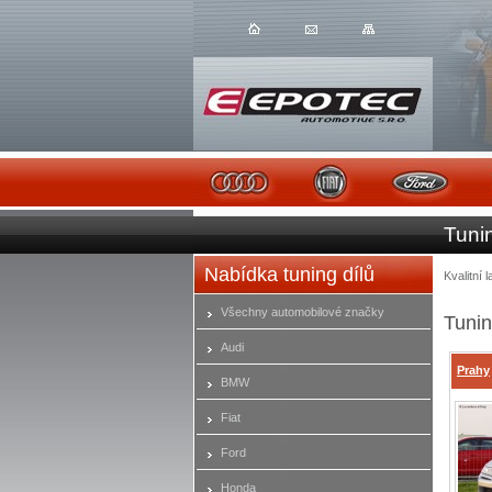
Tuni
Nabídka tuning dílů
Kvalitní
Všechny automobilové značky
Tunin
Audi
Prahy
BMW
Fiat
Ford
Honda