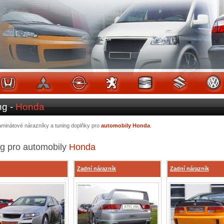
ng -
Honda
 laminátové nárazníky a tuning doplňky pro
automobily Honda
.
g pro automobily
Honda
Zadní nárazník
Zadní nárazník