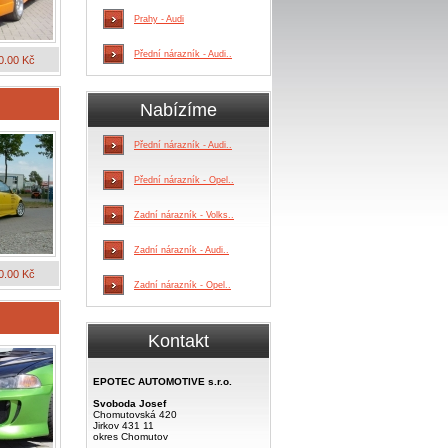
Prahy - Audi
Přední nárazník - Audi..
0.00 Kč
Nabízíme
Přední nárazník - Audi..
Přední nárazník - Opel..
Zadní nárazník - Volks..
Zadní nárazník - Audi..
0.00 Kč
Zadní nárazník - Opel..
Kontakt
EPOTEC AUTOMOTIVE s.r.o.
Svoboda Josef
Chomutovská 420
Jirkov 431 11
okres Chomutov