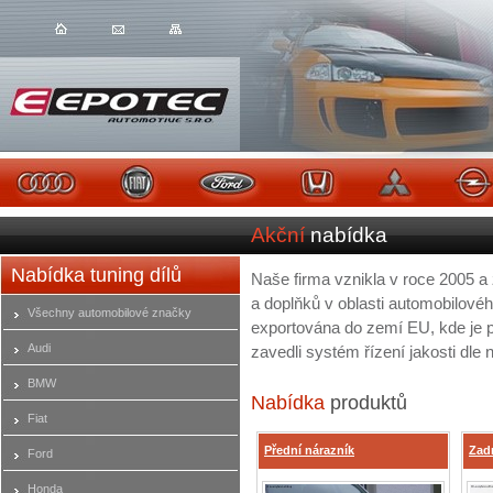
Akční
nabídka
Nabídka tuning dílů
Naše firma vznikla v roce 2005 a
a doplňků v oblasti automobilovéh
Všechny automobilové značky
exportována do zemí EU, kde je 
Audi
zavedli systém řízení jakosti dle
BMW
Nabídka
produktů
Fiat
Přední nárazník
Zad
Ford
Honda