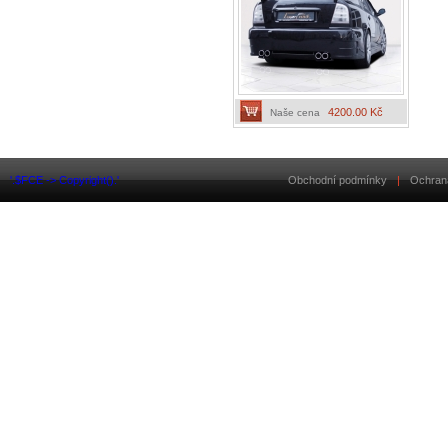
4200.00 Kč
Naše cena
'.$FCE -> Copyright().'
Obchodní podmínky
|
Ochran