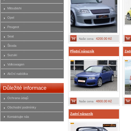
Mitsubishi
Opel
Peugeot
Seat
4200.00 Kč
Naše cena
Škoda
Přední nárazník
Zad
Suzuki
Volkswagen
Akční nabídka
Důležité informace
Ochrana údajů
4800.00 Kč
Naše cena
Obchodní podmínky
Zadní nárazník
Kontaktujte nás