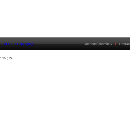
'.$FCE -> Copyright().'
Obchodní podmínky
|
Ochran
'; ?>
'; ?>