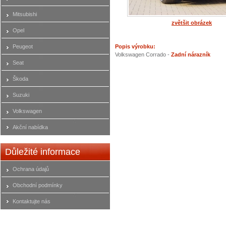
Mitsubishi
zvětšit obrázek
Opel
Peugeot
Popis výrobku:
Volkswagen Corrado -
Zadní nárazník
Seat
Škoda
Suzuki
Volkswagen
Akční nabídka
Důležité informace
Ochrana údajů
Obchodní podmínky
Kontaktujte nás