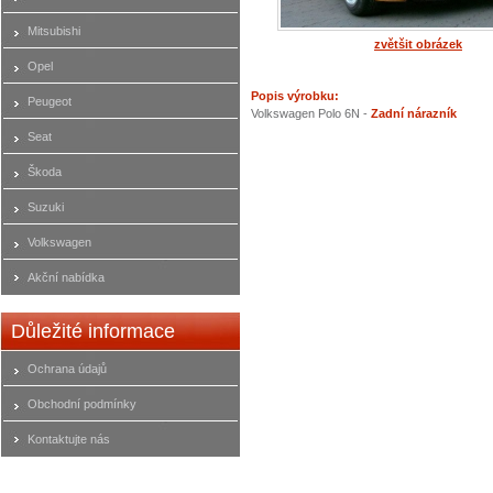
Mitsubishi
zvětšit obrázek
Opel
Popis výrobku:
Peugeot
Volkswagen Polo 6N -
Zadní nárazník
Seat
Škoda
Suzuki
Volkswagen
Akční nabídka
Důležité informace
Ochrana údajů
Obchodní podmínky
Kontaktujte nás