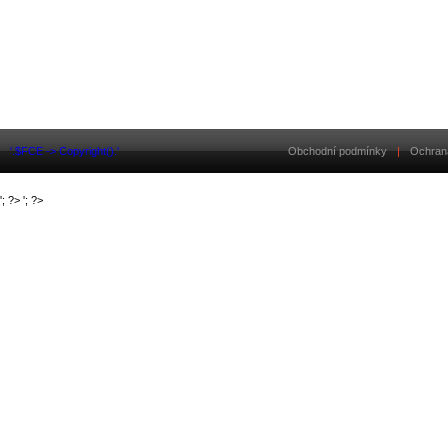
'.$FCE -> Copyright().'
Obchodní podmínky
|
Ochran
'; ?>
'; ?>