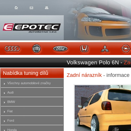
Volkswagen Polo 6N -
Za
Nabídka tuning dílů
Zadní nárazník
- informace
Všechny automobilové značky
Audi
BMW
Fiat
Ford
Honda