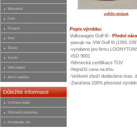
Mitsubishi
zvětšit obrázek
Opel
Peugeot
Popis výrobku:
Volkswagen Golf III -
Přední nára
Seat
-pasuje na :VW Golf III (1991-199
Škoda
-vyrobeno pro firmu LOONYTUN
-ISO 9001
Suzuki
-Německá certifikace TÜV
Volkswagen
-Nejnižší cena na trhu
-Veškeré zboží dodáváme max. d
Akční nabídka
-Zaručena 100% přesnost výrobk
Důležité informace
Ochrana údajů
Obchodní podmínky
Kontaktujte nás