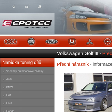
Volkswagen Golf III -
Před
Nabídka tuning dílů
Přední nárazník
- informac
Všechny automobilové značky
Audi
BMW
Fiat
Ford
Honda