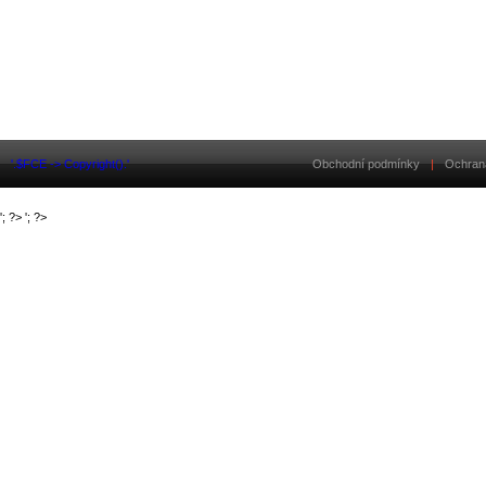
'.$FCE -> Copyright().'
Obchodní podmínky
|
Ochran
'; ?>
'; ?>