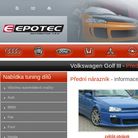
Volkswagen Golf III -
Před
Nabídka tuning dílů
Přední nárazník
- informac
Všechny automobilové značky
Audi
BMW
Fiat
Ford
zvětšit obrázek
Honda