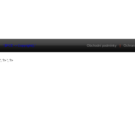
'.$FCE -> Copyright().'
Obchodní podmínky
|
Ochran
'; ?>
'; ?>