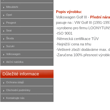
Mitsubishi
Popis výrobku:
Opel
Volkswagen Golf III -
Přední nára
pasuje na : VW Golf III (1991-199
Peugeot
-vyrobeno pro firmu LOONYTUN
Seat
-ISO 9001
-Německá certifikace TÜV
Škoda
-Nejnižší cena na trhu
Suzuki
-Veškeré zboží dodáváme max. d
Volkswagen
-Zaručena 100% přesnost výrobk
Akční nabídka
Důležité informace
Ochrana údajů
Obchodní podmínky
Kontaktujte nás