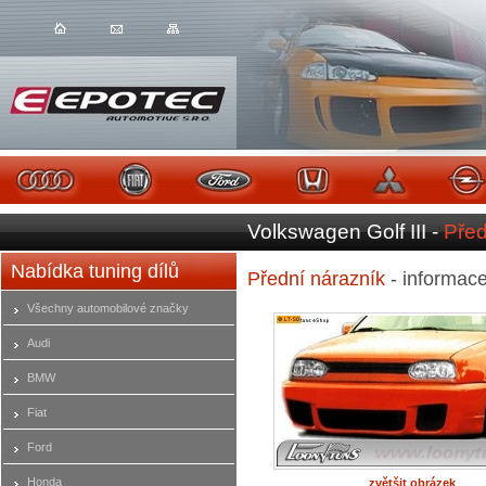
Volkswagen Golf III -
Před
Nabídka tuning dílů
Přední nárazník
- informac
Všechny automobilové značky
Audi
BMW
Fiat
Ford
Honda
zvětšit obrázek