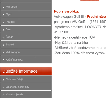
Mitsubishi
Popis výrobku:
Opel
Volkswagen Golf III -
Přední nára
pasuje na : VW Golf III (1991-199
Peugeot
-vyrobeno pro firmu LOONYTUN
Seat
-ISO 9001
-Německá certifikace TÜV
Škoda
-Nejnižší cena na trhu
Suzuki
-Veškeré zboží dodáváme max. d
Volkswagen
-Zaručena 100% přesnost výrobk
Akční nabídka
Důležité informace
Ochrana údajů
Obchodní podmínky
Kontaktujte nás