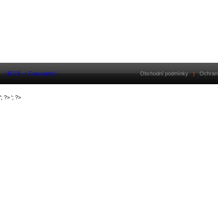
'.$FCE -> Copyright().'
Obchodní podmínky
|
Ochran
'; ?>
'; ?>