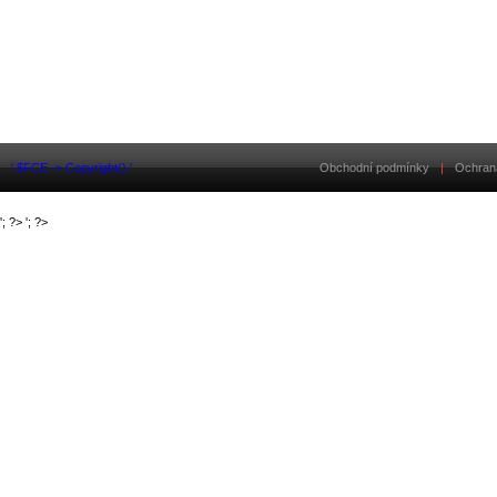
'.$FCE -> Copyright().'
Obchodní podmínky
|
Ochran
'; ?>
'; ?>