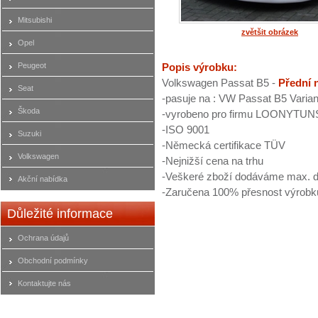
Mitsubishi
zvětšit obrázek
Opel
Peugeot
Popis výrobku:
Volkswagen Passat B5 -
Přední 
Seat
-pasuje na : VW Passat B5 Varian
Škoda
-vyrobeno pro firmu LOONYTUN
-ISO 9001
Suzuki
-Německá certifikace TÜV
Volkswagen
-Nejnižší cena na trhu
-Veškeré zboží dodáváme max. d
Akční nabídka
-Zaručena 100% přesnost výrobk
Důležité informace
Ochrana údajů
Obchodní podmínky
Kontaktujte nás