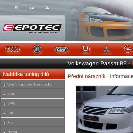
Volkswagen Passat B5 -
Nabídka tuning dílů
Přední nárazník
- informac
Všechny automobilové značky
Audi
BMW
Fiat
Ford
Honda