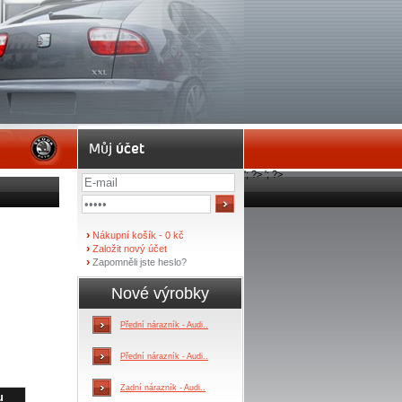
'; ?>
'; ?>
›
Nákupní košík - 0 kč
›
Založit nový účet
›
Zapomněli jste heslo?
Nové výrobky
Přední nárazník - Audi..
Přední nárazník - Audi..
Zadní nárazník - Audi..