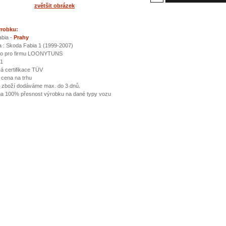
zvětšit obrázek
ýrobku:
bia -
Prahy
a : Skoda Fabia 1 (1999-2007)
no pro firmu LOONYTUNS
01
 certifikace TÜV
 cena na trhu
 zboží dodáváme max. do 3 dnů.
a 100% přesnost výrobku na dané typy vozu