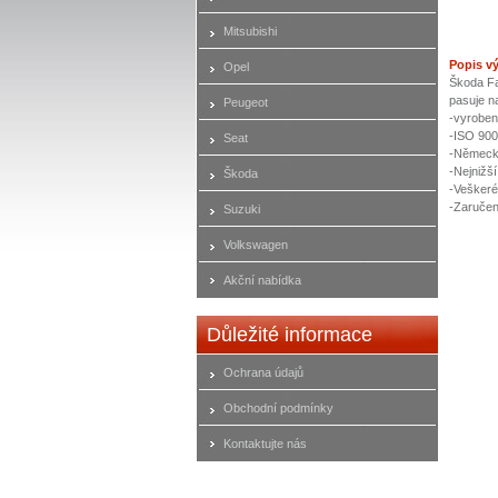
Mitsubishi
Popis v
Opel
Škoda Fa
pasuje n
Peugeot
-vyrobe
-ISO 90
Seat
-Německá
-Nejnižší
Škoda
-Veškeré
-Zaručen
Suzuki
Volkswagen
Akční nabídka
Důležité informace
Ochrana údajů
Obchodní podmínky
Kontaktujte nás