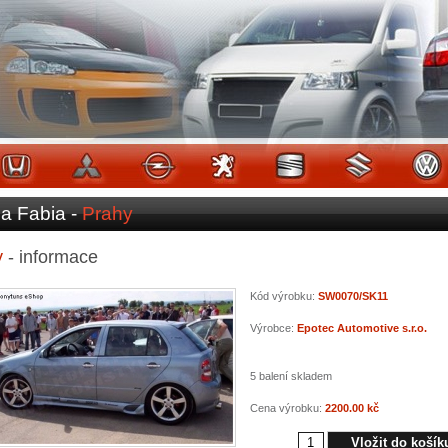
a Fabia -
Prahy
y
- informace
Kód výrobku:
SW0070/SK11
Výrobce:
Epotec Automotive s.r.o.
5 balení skladem
Cena výrobku:
2200.00 kč