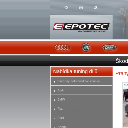
Škod
Nabídka tuning dílů
Prah
Všechny automobilové značky
Audi
BMW
Fiat
Ford
Honda