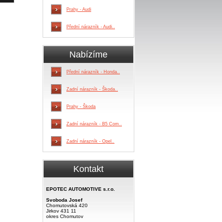
Prahy - Audi
Přední nárazník - Audi..
Nabízíme
Přední nárazník - Honda..
Zadní nárazník - Škoda..
Prahy - Škoda
Zadní nárazník - B5 Com..
Zadní nárazník - Opel..
Kontakt
EPOTEC AUTOMOTIVE s.r.o.
Svoboda Josef
Chomutovská 420
Jirkov 431 11
okres Chomutov