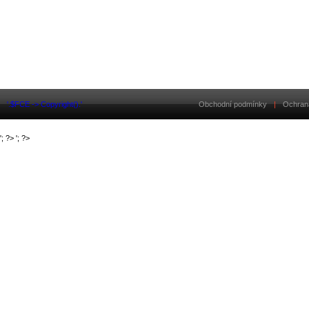
'.$FCE -> Copyright().'
Obchodní podmínky
|
Ochran
'; ?>
'; ?>