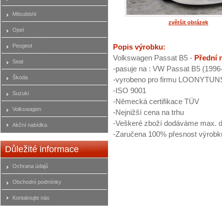
Mitsubishi
zvětšit obrázek
Opel
Peugeot
Popis výrobku:
Volkswagen Passat B5 -
Přední 
Seat
-pasuje na : VW Passat B5 (1996-2
Škoda
-vyrobeno pro firmu LOONYTUN
-ISO 9001
Suzuki
-Německá certifikace TÜV
Volkswagen
-Nejnižší cena na trhu
-Veškeré zboží dodáváme max. d
Akční nabídka
-Zaručena 100% přesnost výrobk
Důležité informace
Ochrana údajů
Obchodní podmínky
Kontaktujte nás