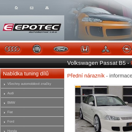
Volkswagen Passat B5 -
Nabídka tuning dílů
Přední nárazník
- informac
Všechny automobilové značky
Audi
BMW
Fiat
Ford
Honda